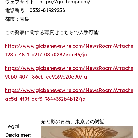
ウェブサイト：https://qd.ifeng.com/
電話番号：0532-81929256
都市：青島
この発表に関する写真はこちらで入手可能:
https://www.globenewswire.com/NewsRoom/Attachme
128a-48f1-b2f7-08d0287edc45/ja
https://www.globenewswire.com/NewsRoom/Attachme
90b0-407f-86cb-ec9169c20e90/ja
https://www.globenewswire.com/NewsRoom/Attachm
ac5d-4f0f-aef3-9644332b4b12/ja
光と影の青島、東京との対話
Legal
Disclaimer: