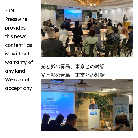
EIN
Presswire
provides
this news
content "as
is" without
warranty of
光と影の青島、東京との対話
any kind.
光と影の青島、東京との対話
We do not
accept any