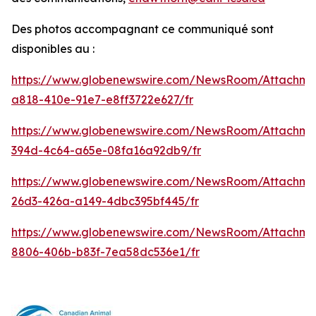
Des photos accompagnant ce communiqué sont
disponibles au :
https://www.globenewswire.com/NewsRoom/Attachm
a818-410e-91e7-e8ff3722e627/fr
https://www.globenewswire.com/NewsRoom/Attachme
394d-4c64-a65e-08fa16a92db9/fr
https://www.globenewswire.com/NewsRoom/Attachm
26d3-426a-a149-4dbc395bf445/fr
https://www.globenewswire.com/NewsRoom/Attachme
8806-406b-b83f-7ea58dc536e1/fr