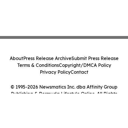
About
Press Release Archive
Submit Press Release
Terms & Conditions
Copyright/DMCA Policy
Privacy Policy
Contact
© 1995-2026 Newsmatics Inc. dba Affinity Group
Publishing & Bermuda Lifestyle Online. All Rights
Reserved.
Cookie Settings / Your Privacy Choices